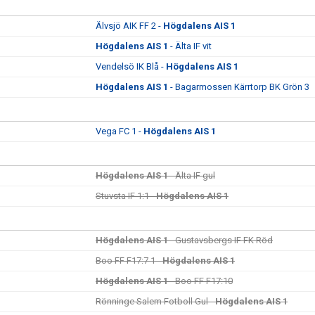
Älvsjö AIK FF 2 -
Högdalens AIS 1
Högdalens AIS 1
- Älta IF vit
Vendelsö IK Blå -
Högdalens AIS 1
Högdalens AIS 1
- Bagarmossen Kärrtorp BK Grön 3
Vega FC 1 -
Högdalens AIS 1
Högdalens AIS 1
- Älta IF gul
Stuvsta IF 1:1 -
Högdalens AIS 1
Högdalens AIS 1
- Gustavsbergs IF FK Röd
Boo FF F17:7 1 -
Högdalens AIS 1
Högdalens AIS 1
- Boo FF F17:10
Rönninge Salem Fotboll Gul -
Högdalens AIS 1