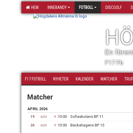
HEM
INNEBANDY
FOTBOLL
DISCGOLF
S
HÖ
En fören
F17 Fb
F17 FOTBOLL
NYHETER
KALENDER
MATCHER
TRU
Matcher
APRIL 2026
19
sön
10:00
Sofiaskolans BP 11
26
sön
10:00
Bäckahagens BP 15