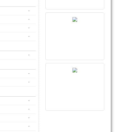
-
-
-
-
-
-
-
-
-
-
-