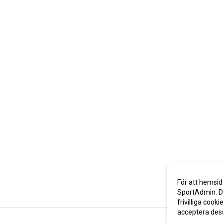
För att hemsid
SportAdmin. De
frivilliga cooki
acceptera des