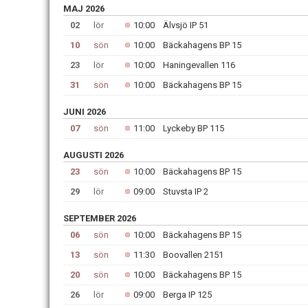
MAJ 2026
02
lör
10:00
Älvsjö IP 51
10
sön
10:00
Bäckahagens BP 15
23
lör
10:00
Haningevallen 116
31
sön
10:00
Bäckahagens BP 15
JUNI 2026
07
sön
11:00
Lyckeby BP 115
AUGUSTI 2026
23
sön
10:00
Bäckahagens BP 15
29
lör
09:00
Stuvsta IP 2
SEPTEMBER 2026
06
sön
10:00
Bäckahagens BP 15
13
sön
11:30
Boovallen 2151
20
sön
10:00
Bäckahagens BP 15
26
lör
09:00
Berga IP 125