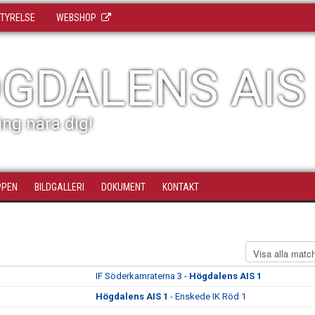
TYRELSE
WEBSHOP
GDALENS AIS
ing nära dig!
PPEN
BILDGALLERI
DOKUMENT
KONTAKT
IF Söderkamraterna 3 -
Högdalens AIS 1
Högdalens AIS 1
- Enskede IK Röd 1