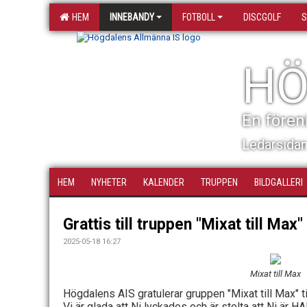
HEM
INNEBANDY
FOTBOLL
DISCGOLF
S
HÖ
En fören
Ledarsida
HEM
NYHETER
KALENDER
TRUPPEN
BILDGALLERI
Grattis till truppen "Mixat till Max"
2025-05-18 16:27
Mixat till Max
Högdalens AIS gratulerar gruppen "Mixat till Max" til
Vi är glada att Ni lyckades och är stolta att Ni är