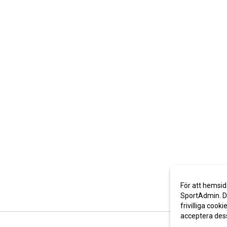
För att hemsid
SportAdmin. De
frivilliga cooki
acceptera des