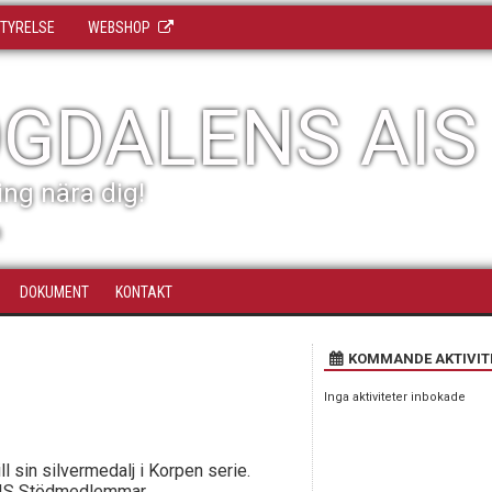
TYRELSE
WEBSHOP
GDALENS AIS
ing nära dig!
n
DOKUMENT
KONTAKT
KOMMANDE AKTIVIT
Inga aktiviteter inbokade
l sin silvermedalj i Korpen serie.
 HAIS Stödmedlemmar.