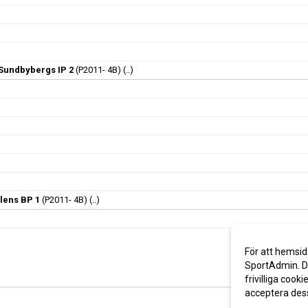
 Sundbybergs IP 2
(P2011- 4B)
(..)
lens BP 1
(P2011- 4B)
(..)
För att hemsid
SportAdmin. De
frivilliga cooki
acceptera des