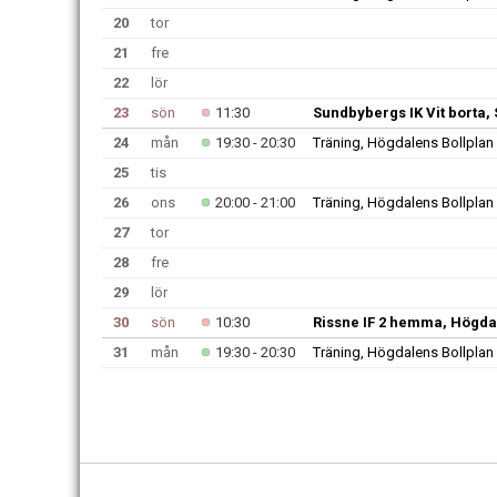
20
tor
21
fre
22
lör
23
sön
11:30
Sundbybergs IK Vit borta,
24
mån
19:30 - 20:30
Träning, Högdalens Bollplan
25
tis
26
ons
20:00 - 21:00
Träning, Högdalens Bollplan
27
tor
28
fre
29
lör
30
sön
10:30
Rissne IF 2 hemma, Högda
31
mån
19:30 - 20:30
Träning, Högdalens Bollplan