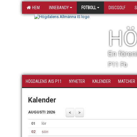
HEM
INNEBANDY
FOTBOLL
DISCGOLF
S
HÖ
En fören
P11 Fb
HÖGDALENS AIS P11
NYHETER
KALENDER
MATCHER
Kalender
AUGUSTI 2026
01
lör
02
sön