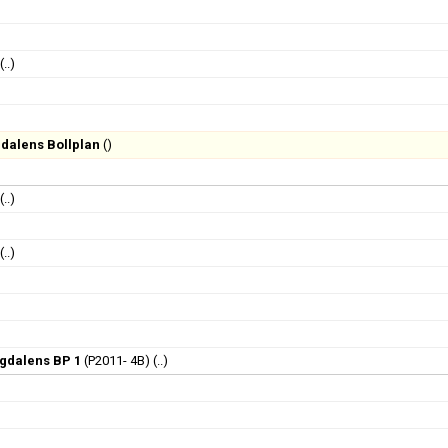
(..)
dalens Bollplan
()
(..)
(..)
gdalens BP 1
(P2011- 4B)
(..)