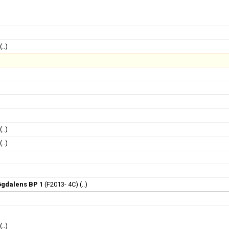
(..)
(..)
(..)
ögdalens BP 1
(F2013- 4C)
(..)
(..)