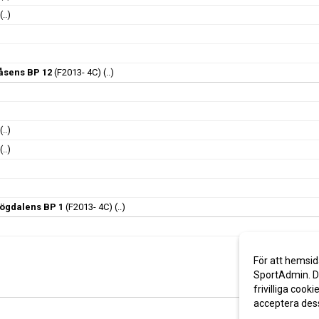
(..)
åsens BP 12
(F2013- 4C)
(..)
(..)
(..)
ögdalens BP 1
(F2013- 4C)
(..)
För att hemsid
SportAdmin. De
frivilliga cooki
acceptera des