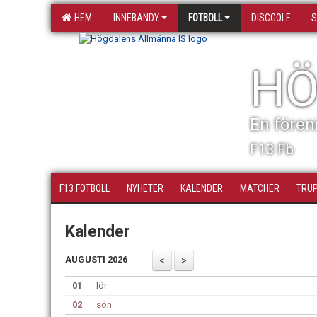
HEM
INNEBANDY
FOTBOLL
DISCGOLF
S
HÖ
En fören
F13 Fb
F13 FOTBOLL
NYHETER
KALENDER
MATCHER
TRU
Kalender
AUGUSTI 2026
01
lör
02
sön