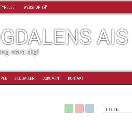
TYRELSE
WEBSHOP
GDALENS AIS
ing nära dig!
PPEN
BILDGALLERI
DOKUMENT
KONTAKT