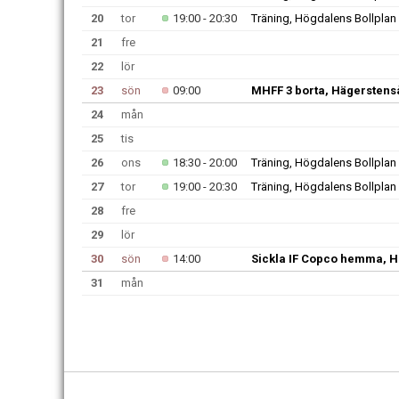
20
tor
19:00 - 20:30
Träning, Högdalens Bollplan
21
fre
22
lör
23
sön
09:00
MHFF 3 borta, Hägerstens
24
mån
25
tis
26
ons
18:30 - 20:00
Träning, Högdalens Bollplan
27
tor
19:00 - 20:30
Träning, Högdalens Bollplan
28
fre
29
lör
30
sön
14:00
Sickla IF Copco hemma, H
31
mån