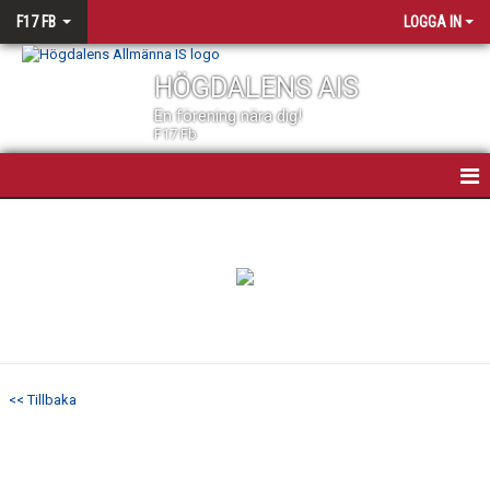
F17 FB
LOGGA IN
HÖGDALENS AIS
En förening nära dig!
F17 Fb
F17 FOTBOLL
NYHETER
KALENDER
MATCHER
<< Tillbaka
TRUPPEN
BILDGALLERI