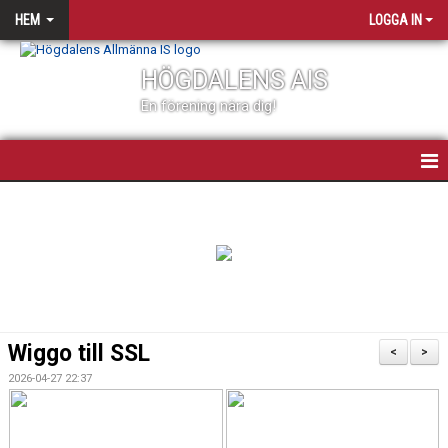
HEM
LOGGA IN
HÖGDALENS AIS
En förening nära dig!
HEM
NYHETER
OM KLUBBEN
KONTAKT
Wiggo till SSL
<
>
KALENDER
2026-04-27 22:37
BILDGALLERI