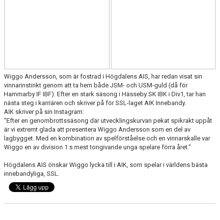
DOKUMENT
VÅRA LAG/TRÄNARE
MATCHER
SPONSORHUSET
Wiggo Andersson
, som är fostrad i
Högdalens AIS
, har redan visat sin
vinnarinstinkt genom att ta hem både JSM- och USM-guld (då för
Hammarby IF IBF
). Efter en stark säsong i Hässeby SK IBK i Div1, tar han
nästa steg i karriären och skriver på för SSL-laget
AIK Innebandy
.
AIK skriver på sin Instagram:
“Efter en genombrottssäsong där utvecklingskurvan pekat spikrakt uppåt
är vi extremt glada att presentera Wiggo Andersson som en del av
lagbygget. Med en kombination av spelförståelse och en vinnarskalle var
Wiggo en av division 1:s mest tongivande unga spelare förra året.”
Högdalens AIS önskar Wiggo lycka till i AIK, som spelar i världens bästa
innebandyliga, SSL.