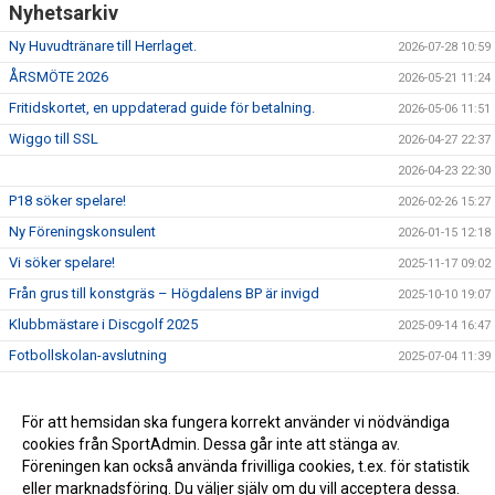
Nyhetsarkiv
Ny Huvudtränare till Herrlaget.
2026-07-28 10:59
ÅRSMÖTE 2026
2026-05-21 11:24
Fritidskortet, en uppdaterad guide för betalning.
2026-05-06 11:51
Wiggo till SSL
2026-04-27 22:37
2026-04-23 22:30
P18 söker spelare!
2026-02-26 15:27
Ny Föreningskonsulent
2026-01-15 12:18
Vi söker spelare!
2025-11-17 09:02
Från grus till konstgräs – Högdalens BP är invigd
2025-10-10 19:07
Klubbmästare i Discgolf 2025
2025-09-14 16:47
Fotbollskolan-avslutning
2025-07-04 11:39
Ny produkt i sortimentet
2025-06-17 10:47
Bareko Sport + Högdalens AIS = Sant
2025-04-01 15:48
För att hemsidan ska fungera korrekt använder vi nödvändiga
cookies från SportAdmin. Dessa går inte att stänga av.
Föreningen kan också använda frivilliga cookies, t.ex. för statistik
eller marknadsföring. Du väljer själv om du vill acceptera dessa.