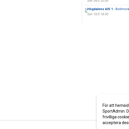
Sön 24/5 20:00
Högdalens AIS 1
- Bollmora
Sön 10/5 18:00
För att hemsid
SportAdmin. De
frivilliga cooki
acceptera des