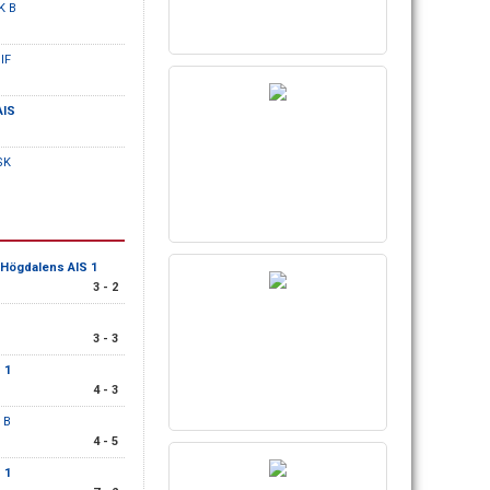
K B
IF
AIS
SK
Högdalens AIS 1
3 - 2
3 - 3
 1
4 - 3
 B
4 - 5
 1