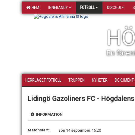
HEM
INNEBANDY
FOTBOLL
DISCGOLF
S
HÖ
En fören
HERRLAGET FOTBOLL
TRUPPEN
NYHETER
DOKUMENT
Lidingö Gazoliners FC - Högdalens
INFORMATION
Matchstart:
sön 14 september, 16:20