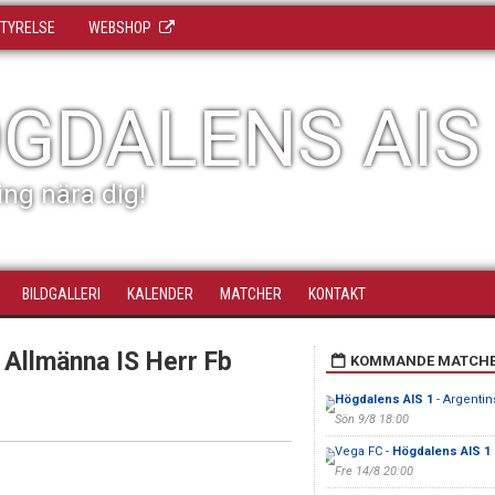
TYRELSE
WEBSHOP
GDALENS AIS
ing nära dig!
BILDGALLERI
KALENDER
MATCHER
KONTAKT
 Allmänna IS Herr Fb
KOMMANDE MATCH
Högdalens AIS 1
- Argentin
Sön 9/8 18:00
Vega FC -
Högdalens AIS 1
Fre 14/8 20:00