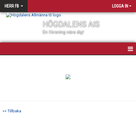
HERR FB
LOGGA IN
HÖGDALENS AIS
En förening nära dig!
HERRLAGET FOTBOLL
TRUPPEN
NYHETER
DOKUMENT
<< Tillbaka
BILDGALLERI
KALENDER