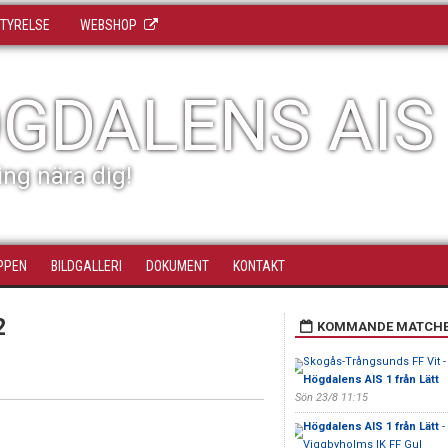
TYRELSE
WEBSHOP
GDALENS AIS
ing nära dig!
PPEN
BILDGALLERI
DOKUMENT
KONTAKT
2
KOMMANDE MATCH
Skogås-Trångsunds FF Vit -
Högdalens AIS 1 från Lätt
Sön 23/8 11:15
Högdalens AIS 1 från Lätt
-
Viggbyholms IK FF Gul