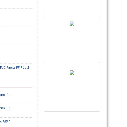
 FoC Farsta FF Röd 2
ns IF 1
ns IF 1
s AIS 1