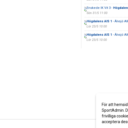
Enskede IK Vit 3 -
Högdalen
Sön 31/5 11:00
Högdalens AIS 1
- Älvsjö AIK
Lör 23/5 10:00
Högdalens AIS 1
- Älvsjö AIK
Lör 23/5 10:00
För att hemsid
SportAdmin. De
frivilliga cooki
acceptera des