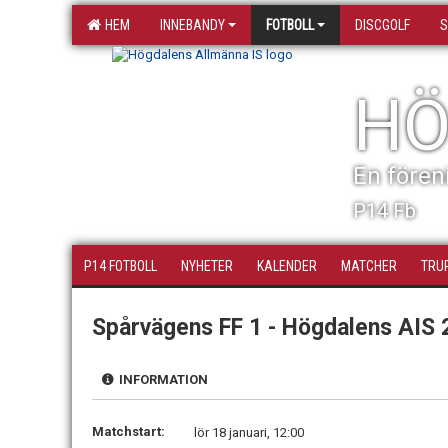
HEM
INNEBANDY
FOTBOLL
DISCGOLF
S
HÖ
En fören
P14 Fb
P14 FOTBOLL
NYHETER
KALENDER
MATCHER
TRU
Spårvägens FF 1 - Högdalens AIS 
INFORMATION
Matchstart:
lör 18 januari, 12:00