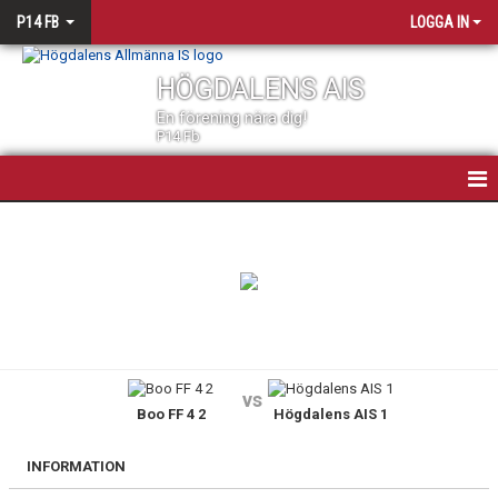
P14 FB
LOGGA IN
HÖGDALENS AIS
En förening nära dig!
P14 Fb
P14 FOTBOLL
NYHETER
KALENDER
MATCHER
vs
Boo FF 4 2
Högdalens AIS 1
TRUPPEN
BILDGALLERI
INFORMATION