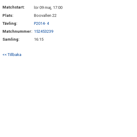
DOKUMENT
Matchstart:
lör 09 maj, 17:00
Plats:
Boovallen 22
KONTAKT
Tävling:
P2014- 4
Matchnummer:
152453239
Samling:
16:15
<< Tillbaka