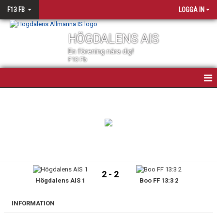
F13 FB
LOGGA IN
HÖGDALENS AIS
En förening nära dig!
F13 Fb
F13 FOTBOLL
NYHETER
KALENDER
MATCHER
2 - 2
Högdalens AIS 1
Boo FF 13:3 2
TRUPPEN
BILDGALLERI
INFORMATION