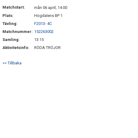
DOKUMENT
Matchstart:
mån 06 april, 14:00
Plats:
Högdalens BP 1
KONTAKT
Tävling:
F2013- 4C
Matchnummer:
152263002
Samling:
13:15
Aktivitetsinfo:
RÖDA TRÖJOR
<< Tillbaka