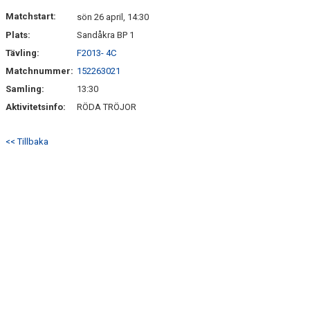
DOKUMENT
Matchstart:
sön 26 april, 14:30
Plats:
Sandåkra BP 1
KONTAKT
Tävling:
F2013- 4C
Matchnummer:
152263021
Samling:
13:30
Aktivitetsinfo:
RÖDA TRÖJOR
<< Tillbaka