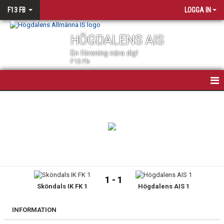
F13 FB
LOGGA IN
HÖGDALENS AIS
En förening nära dig!
F13 Fb
F13 FOTBOLL
NYHETER
KALENDER
MATCHER
1 - 1
Sköndals IK FK 1
Högdalens AIS 1
TRUPPEN
BILDGALLERI
INFORMATION