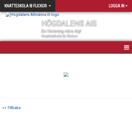
KNATTESKOLA IB FLICKOR
LOGGA IN
HÖGDALENS AIS
En förening nära dig!
Knatteskola Ib flickor
INNEBANDYS KNATTESKOLA FÖR FLICKOR
NYHETER
KALENDER
MATCHER
<< Tillbaka
TRUPPEN
BILDGALLERI