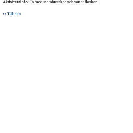
Aktivitetsinfo:
Ta med inomhusskor och vattenflaskan!
DOKUMENT
<< Tillbaka
KONTAKT