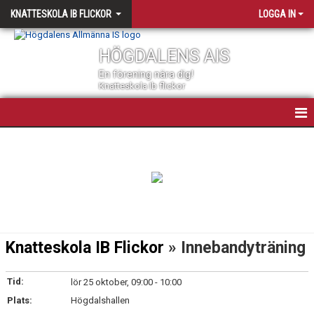
KNATTESKOLA IB FLICKOR
LOGGA IN
HÖGDALENS AIS
En förening nära dig!
Knatteskola Ib flickor
INNEBANDYS KNATTESKOLA FÖR FLICKOR
NYHETER
KALENDER
MATCHER
Knatteskola IB Flickor
» Innebandyträning
TRUPPEN
Tid:
lör 25 oktober, 09:00 - 10:00
BILDGALLERI
Plats:
Högdalshallen