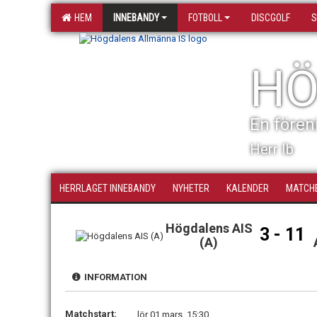
HEM
INNEBANDY
FOTBOLL
DISCGOLF
S
HÖ
En fören
Herr Ib
HERRLAGET INNEBANDY
NYHETER
KALENDER
MATCH
Högdalens AIS
3 - 11
(A)
INFORMATION
Matchstart:
lör 01 mars, 15:30