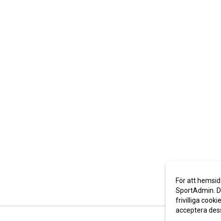
För att hemsid
SportAdmin. De
frivilliga cooki
acceptera des