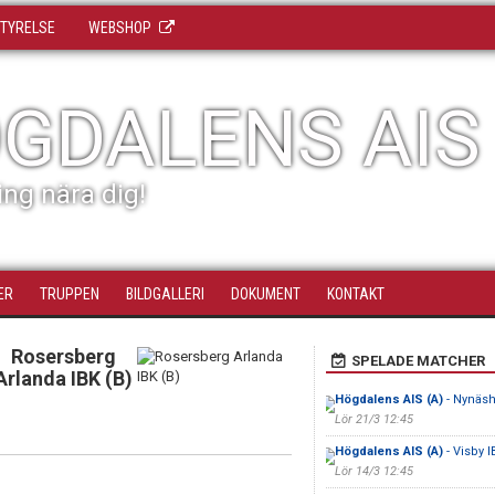
TYRELSE
WEBSHOP
GDALENS AIS
ing nära dig!
ER
TRUPPEN
BILDGALLERI
DOKUMENT
KONTAKT
Rosersberg
SPELADE MATCHER
Arlanda IBK (B)
Högdalens AIS (A)
- Nynäsh
Lör 21/3 12:45
Högdalens AIS (A)
- Visby I
Lör 14/3 12:45