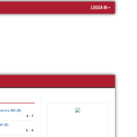
LOGGA IN
amns IBK (A)
4 - 7
BK (B)
5 - 4